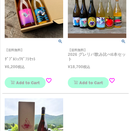
【送料無料】
【送料無料】
2026 グレリパ飲み比べ6本セッ
ﾀﾞﾌﾞﾙｼｭﾜｷﾞﾌﾄｾｯﾄ
ト
¥
6,200
¥
18,700
税込
税込
Add to Cart
Add to Cart