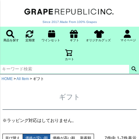
Since 2017.Made From 100% Grapes
商品を探す
定期便
ワインセット
ギフト
オリジナルグッズ
マイページ
カート
HOME
All Item
ギフト
ギフト
※ラッピング対応はしておりません。
7
件中
1
-
7
件表示
並び替え
価格が安い順
価格が高い順
新着順