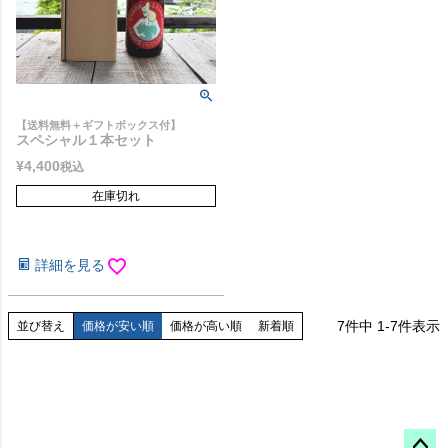
【送料無料＋ギフトボックス付】
スペシャル１本セット
¥
4,400
税込
在庫切れ
詳細を見る
7
件中
1
-
7
件表示
並び替え
価格が安い順
価格が高い順
新着順