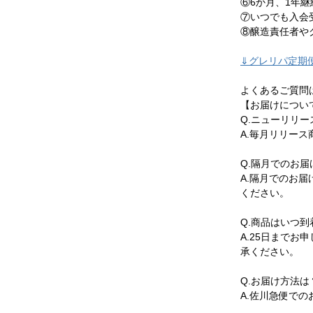
⑥6か月、1年
⑦いつでも入会
⑧醸造責任者や
⇓グレリパ定期
よくあるご質問
【お届けについ
Q.ニューリリ
A.毎月リリー
Q.隔月でのお
A.隔月でのお
ください。
Q.商品はいつ
A.25日まで
承ください。
Q.お届け方法は
A.佐川急便での