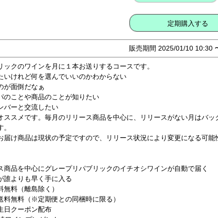
定期購入する
販売期間
2025/01/10 10:30
リックのワインを月に１本お送りするコースです。
たいけれど何を選んでいいのかわからない
のが面倒だなぁ
パのことや商品のことが知りたい
ンバーと交流したい
オススメです。毎月のリリース商品を中心に、リリースがない月はバッ
す。
お届け商品は現状の予定ですので、リリース状況により変更になる可能
ス商品を中心にグレープリパブリックのイチオシワインが自動で届く
が誰よりも早く手に入る
料無料（離島除く）
送料無料（※定期便との同梱時に限る）
生日クーポン配布