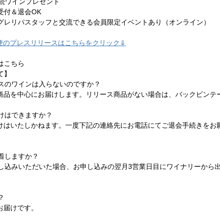
継続ワインプレゼント
受付＆退会OK
グレリパスタッフと交流できる会員限定イベントあり（オンライン）
便のプレスリリースはこちらをクリック⇓
はこちら
て】
ースのワインは入らないのですか？
ス商品を中心にお届けします。リリース商品がない場合は、バックビンテ
届けはできますか？
届けはいたしかねます。一度下記の連絡先にお電話にてご退会手続きをお
到着しますか？
お申し込みいただいた場合、お申し込みの翌月3営業日目にワイナリーか
？
お届けです。