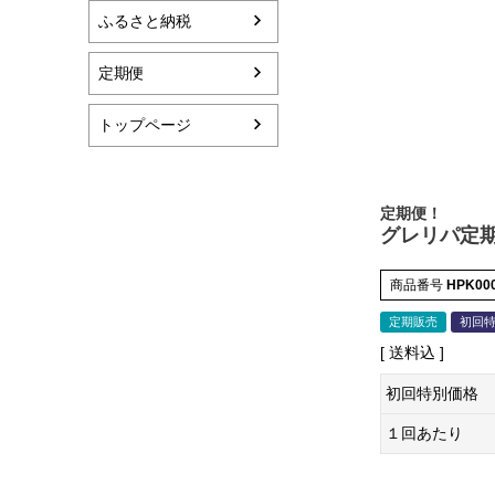
ふるさと納税
定期便
トップページ
定期便！
グレリパ定
商品番号
HPK00
定期販売
初回
送料込
初回特別価格
１回あたり