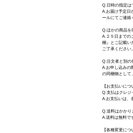
Q.日時の指定
A.お届け予定
ールにてご連絡
Q.ほかの商品
A.２５日まで
梱』とご記載い
ご了承ください
Q.注文者と別
A.お申し込み
の同梱物として
【お支払いにつ
Q.支払はクレ
A.お支払いは
Q.送料はかかり
A.送料は無料
【各種変更につ