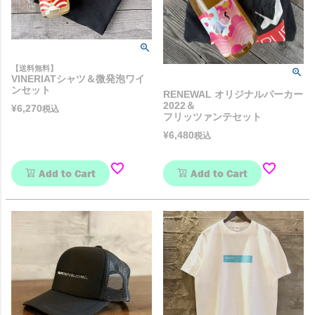
【送料無料】
VINERIATシャツ＆微発泡ワイ
ンセット
RENEWAL オリジナルパーカー
2022＆
¥
6,270
税込
フリッツァンテセット
¥
6,480
税込
Add to Cart
Add to Cart