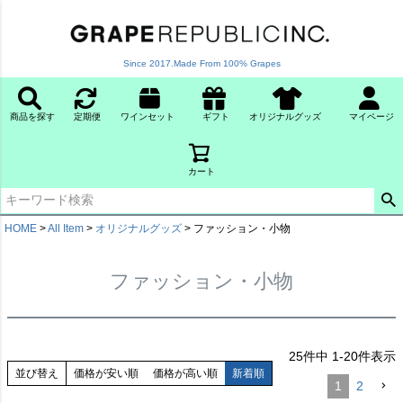
Since 2017.Made From 100% Grapes
商品を探す
定期便
ワインセット
ギフト
オリジナルグッズ
マイページ
カート
HOME
All Item
オリジナルグッズ
ファッション・小物
ファッション・小物
25
件中
1
-
20
件表示
並び替え
価格が安い順
価格が高い順
新着順
1
2