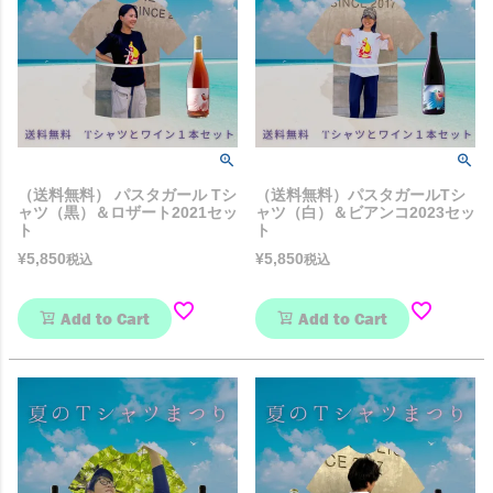
（送料無料） パスタガール Tシ
（送料無料）パスタガールTシ
ャツ（黒）＆ロザート2021セッ
ャツ（白）＆ビアンコ2023セッ
ト
ト
¥
5,850
¥
5,850
税込
税込
Add to Cart
Add to Cart