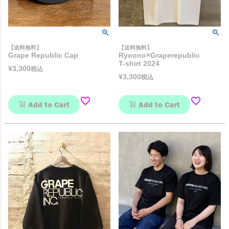
【送料無料】
【送料無料】
Grape Republic Cap
Ryoono×Graperepublic
T-shirt 2024
¥
3,300
税込
¥
3,300
税込
Add to Cart
Add to Cart