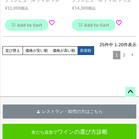
¥
11,000
¥
14,300
税込
税込
Add to Cart
Add to Cart
25
件中
1
-
20
件表示
並び替え
価格が安い順
価格が高い順
新着順
1
2
ペー
ジト
レストラン・卸売の方はこちら
ップ
へ
ワインの選び方診断
友だち追加で