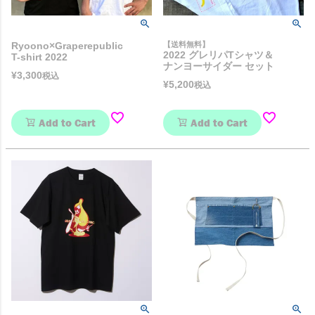
Ryoono×Graperepublic
【送料無料】
2022 グレリパTシャツ＆
T-shirt 2022
ナンヨーサイダー セット
¥
3,300
税込
¥
5,200
税込
Add to Cart
Add to Cart