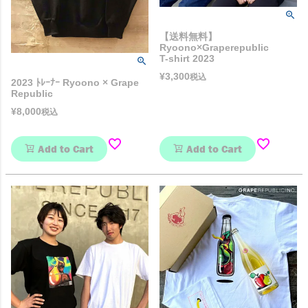
【送料無料】
Ryoono×Graperepublic
T-shirt 2023
¥
3,300
税込
2023 ﾄﾚｰﾅｰ Ryoono × Grape
Republic
¥
8,000
税込
Add to Cart
Add to Cart