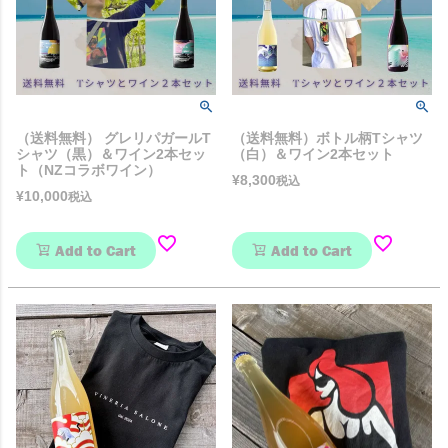
（送料無料） グレリパガールT
（送料無料）ボトル柄Tシャツ
シャツ（黒）＆ワイン2本セッ
（白）＆ワイン2本セット
ト（NZコラボワイン）
¥
8,300
税込
¥
10,000
税込
Add to Cart
Add to Cart