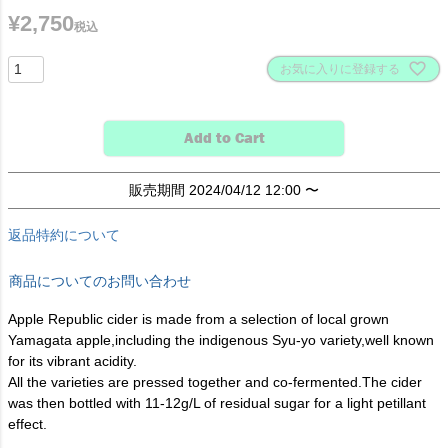
¥
2,750
税込
お気に入りに登録する
Add to Cart
販売期間
2024/04/12 12:00
〜
返品特約について
商品についてのお問い合わせ
Apple Republic cider is made from a selection of local grown
Yamagata apple,including the indigenous Syu-yo variety,well known
for its vibrant acidity.
All the varieties are pressed together and co-fermented.The cider
was then bottled with 11-12g/L of residual sugar for a light petillant
effect.