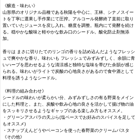
《醸造・味わい》
山形県のオリジナル品種である秋陽を中心に、王林、シナノスイー
トを丁寧に選果し手作業にて圧搾。アルコール発酵終了直前に取り
置いていたジュースを戻し入れ、糖度を調整。瓶内にて発酵を続け
る。穏やかな酸味と軽やかな飲み口のシードル。酸化防止剤無添
加。
香りは まさに切りたてのリンゴの香りを詰め込んだようなフレッシ
ュで爽やかな香り。味わいも フレッシュでみずみずしく、余韻に青
いハーブを思わせるような清涼感と独特な塩味を帯びた余韻が感じ
られる。味わいがライトで炭酸の心地良さがあるので食中酒として
料理を誘うようなシードル。
《料理の組み合わせ》
シードルの味わいが柔らかい分、みずみずしさの有る野菜をメイン
にした料理と。また、炭酸や飲み心地の良さを活かして揚げ物の油
をスッキリさせるようなギャップのある楽しみ方もオススメ。
・グリーンアスパラの天ぷら(塩ベースでお好みのスパイスを足して
もオススメ)
・スナップえんどうやベーコンを使った春野菜のクリームパスタ
《その他》