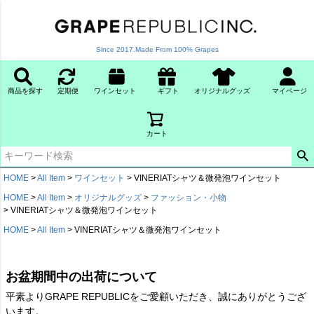
Since 2017.Made From 100% Grapes
商品を探す
定期便
ワインセット
ギフト
オリジナルグッズ
マイページ
カート
HOME
All Item
ワインセット
VINERIATシャツ＆微発泡ワインセット
HOME
All Item
オリジナルグッズ
ファッション・小物
VINERIATシャツ＆微発泡ワインセット
HOME
All Item
VINERIATシャツ＆微発泡ワインセット
お盆期間中の出荷について
平素よりGRAPE REPUBLICをご愛顧いただき、誠にありがとうござ
います。