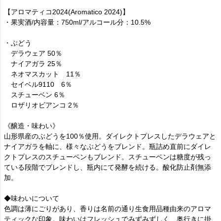
【アロマティコ2024(Aromatico 2024)】
・果実酒/内容量：750ml/アルコール分：10.5%
・ぶどう
デラウェア 50％
ナイアガラ 25％
ネオマスカット 11％
セイベル9110 6％
スチューベン 6％
ロザリオビアンコ 2％
《醸造・味わい》
山形県産のぶどうを100％使用。ダイレクトプレスしたデラウェアと
ナイアガラを軸に、様々なぶどうをブレンド。瓶詰め直前にダイレ
クトプレスのスチューベンもブレンド。スチューベンは糖度が残っ
ている段階でブレンドし、瓶内にて発酵を続ける。酸化防止剤無添
加。
◆味わいについて
色調は薄にごりがあり、香りは名前の通り生食用品種由来のアロマ
ティックな印象。味わいはフレッシュでみずみずしく、奥行きに掛