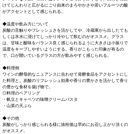
けてじんわりと広がるにごり由来のまろやかさや若いフルーツの酸
がアクセントとして感じられる。
◆温度や飲み方について
炭酸の舌触りやフレッシュさを活かしてや、冷蔵庫から出したても
しくは氷水に浸けてしっかり冷やして飲むのがオススメ。グラス
は、甘味と酸味をバランス良く感じられるように大きさは小振りで
温度をキープしやすいようにする。香りがこもった印象が有るの
で、口が開いているグラスの方が飲みやすく感じられる。
◆料理例
ワインの酵母的なニュアンスに合わせて発酵食品をアクセントにし
た料理と。炭酸のリフレッシュ効果や香りの豊かさを活かして香り
の豊かな食材を揚げ物で。
◎料理のペアリング
・帆立とキャベツの味噌クリームパスタ
・山菜の天ぷら
◆その他
炭酸がしっかり感じられる様に抜栓後は早めにお召し上がり頂くの
がオススメ。