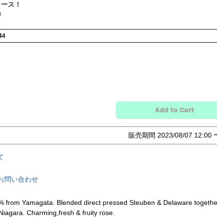
リース！
9
44
Add to Cart
販売期間
2023/08/07 12:00
て
お問い合わせ
 from Yamagata. Blended direct pressed Steuben & Delaware togethe
 Niagara. Charming,fresh & fruity rose.