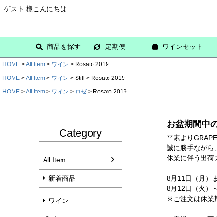
ゲスト 様こんにちは
商品を探す
定期便
ワインセット
HOME
All Item
ワイン
Rosato 2019
HOME
All Item
ワイン
Still
Rosato 2019
HOME
All Item
ワイン
ロゼ
Rosato 2019
お盆期間中
Category
平素よりGRAP
誠に勝手ながら、
休業に伴う出荷
All Item
新着商品
8月11日（月）
8月12日（火）
※ご注文は休業
ワイン