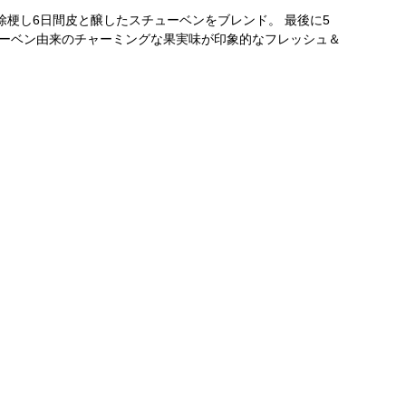
梗し6日間皮と醸したスチューベンをブレンド。 最後に5
ューベン由来のチャーミングな果実味が印象的なフレッシュ＆