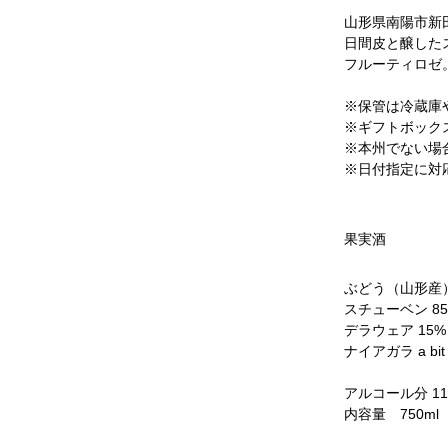
山形県南陽市新
日間皮と醸した
フルーティロゼ
※保管は冷蔵庫
※ギフトボック
※本州でない場
※日付指定に対
果実酒
ぶどう（山形産）
スチューベン 85%
デラウェア 15% D
ナイアガラ a bit N
アルコール分 11
内容量 750ml