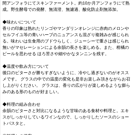
間アンフォラにてスキンファーメント。約10か月アンフォラにて熟
成。野生酵母での発酵、無清澄、無濾過、酸化防止剤無添加。
◆味わいについて
香りの印象は熟れたリンゴやマンダリンオレンジに赤肉のメロンや
セルフイユ等の青いハーブのニュアンスも混ざり複雑みが感じられ
る。味わいは生食用のブドウらしく、ジューシーで重さは感じられ
無いがマセレーションによる余韻の長さを楽しめる。また、柑橘の
ピールを思わせる ほろ苦さや細やかなタンニンを残す。
◆温度や飲み方について
後口のビターさが勝ちすぎないように、冷やし過ぎないのがオスス
メです。 グラスの中での温度の変化も是非お楽しみ頂きながらお召
し上がりください。 グラスは、香りの広がりが楽しめるような膨ら
みのある形のものが好ましい。
◆料理の組み合わせ
余韻のビターさと対比になるような甘味のある食材や料理と。エキ
スがしっかりしているワインなので、しっかりしたソースのショー
トパスタと。