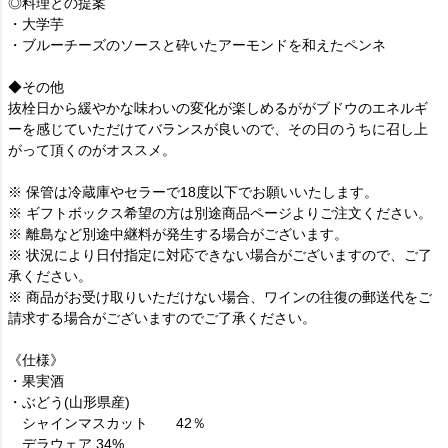
◎料理との提案
・大学芋
・ブルーチーズのソースと砕いたアーモンドを和えたペンネ
◆その他
抜栓日から緩やかな味わいの変化が楽しめるががブドウのエネルギ
ーを感じていただけてバランスが良いので、その日のうちに召し上
がって頂くのがオススメ。
※ 保管は冷蔵庫やセラーで18度以下でお願いいたします。
※ ギフトボックス希望の方は別途商品ページよりご注文ください。
※ 離島など別途中継料が発生する場合がございます。
※ 状況により日付指定に対応できない場合がございますので、ご了
承ください。
※ 商品がお受け取りいただけない場合、ワインの往復の郵送代をご
請求する場合がございますのでご了承ください。
《仕様》
・果実酒
・ぶどう(山形県産)
シャインマスカット 42％
デラウェア 34%