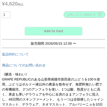
¥
4,620
税込
お気に入りに登録する
Add to Cart
販売期間
2026/05/15 12:00
〜
返品特約について
商品についてのお問い合わせ
《醸造・味わい》
GRAPE REPUBLICのある山形県南陽市新田産のぶどうを100％使
用。ぶどうはボルドー液以外の農薬を散布せず、無肥料無たい肥で
の有機栽培。 2つのアンフォラを使い、1つは酸、熟度がともに高
く、果皮も厚いデラウェアを中心に全房のままアンフォラに投入
し、48日間のスキンファーメント。 もう一つは全除梗したシャイン
マスカット、デラウェア、ネオマスカット、アルバリーニョを10日