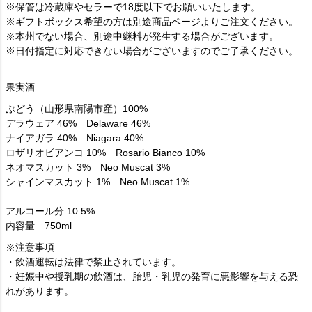
※保管は冷蔵庫やセラーで18度以下でお願いいたします。
※ギフトボックス希望の方は別途商品ページよりご注文ください。
※本州でない場合、別途中継料が発生する場合がございます。
※日付指定に対応できない場合がございますのでご了承ください。
果実酒
ぶどう（山形県南陽市産）100%
デラウェア 46% Delaware 46%
ナイアガラ 40% Niagara 40%
ロザリオビアンコ 10% Rosario Bianco 10%
ネオマスカット 3% Neo Muscat 3%
シャインマスカット 1% Neo Muscat 1%
アルコール分 10.5%
内容量 750ml
※注意事項
・飲酒運転は法律で禁止されています。
・妊娠中や授乳期の飲酒は、胎児・乳児の発育に悪影響を与える恐
れがあります。