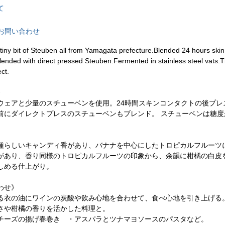
て
お問い合わせ
tiny bit of Steuben all from Yamagata prefecture.Blended 24 hours ski
blended with direct pressed Steuben.Fermented in stainless steel vats.T
ect.
》
ウェアと少量のスチューベンを使用。24時間スキンコンタクトの後プ
前にダイレクトプレスのスチューベンもブレンド。 スチューベンは糖
。
種らしいキャンディ香があり、バナナを中心にしたトロピカルフルーツ
があり、香り同様のトロピカルフルーツの印象から、余韻に柑橘の白皮
しめる仕上がり。
わせ》
る衣の油にワインの炭酸や飲み心地を合わせて、食べ心地を引き上げる
さや柑橘の香りを活かした料理と。
チーズの揚げ春巻き ・アスパラとツナマヨソースのパスタなど。