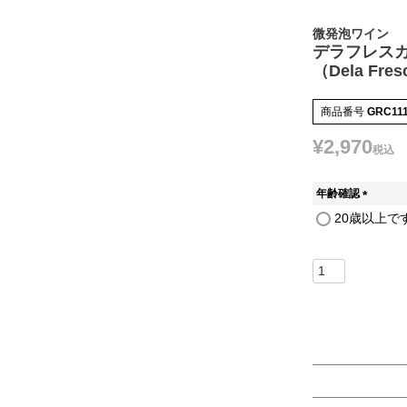
微発泡ワイン
デラフレスカ2
（Dela Fres
商品番号
GRC11
¥
2,970
税込
年齢確認
(
20歳以上で
必
須
)