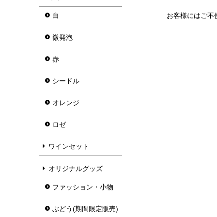
白
お客様にはご不
微発泡
赤
シードル
オレンジ
ロゼ
ワインセット
オリジナルグッズ
ファッション・小物
ぶどう(期間限定販売)