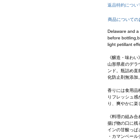
返品特約につい
商品についての
Delaware and a 
before bottling,
light petillant eff
《醸造・味わい
山形県産のデラ
ンド。瓶詰め直
化防止剤無添加
香りには食用品
りフレッシュ感
り、爽やかに楽
《料理の組み合
揚げ物の口に残
インの甘酸っぱ
・カマンベール