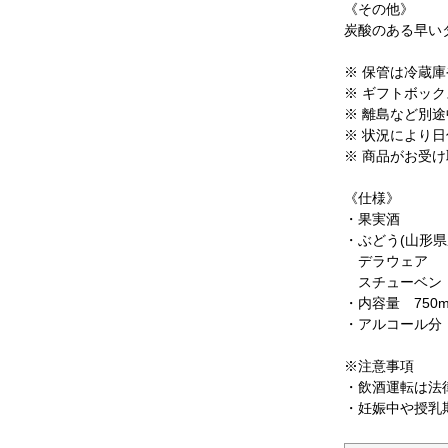
《その他》
炭酸のある早い
※ 保管は冷蔵
※ ギフトボッ
※ 離島など別
※ 状況により
※ 商品がお受
《仕様》
・果実酒
・ぶどう(山形県
デラウェア
スチューベ
・内容量 750m
・アルコール分 
※注意事項
・飲酒運転は法
・妊娠中や授乳