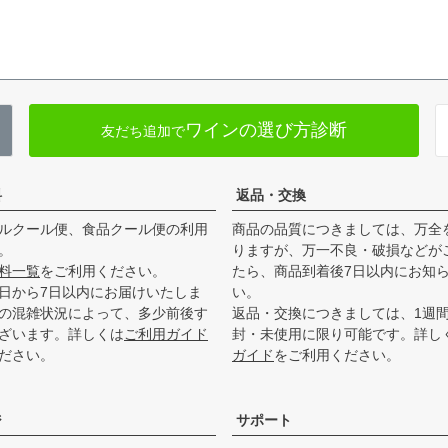
ワインの選び方診断
友だち追加で
料
返品・交換
ルクール便、食品クール便の利用
商品の品質につきましては、万全
。
りますが、万一不良・破損などが
料一覧
をご利用ください。
たら、商品到着後7日以内にお知
日から7日以内にお届けいたしま
い。
の混雑状況によって、多少前後す
返品・交換につきましては、1週
ざいます。詳しくは
ご利用ガイド
封・未使用に限り可能です。詳し
ださい。
ガイド
をご利用ください。
ジ
サポート