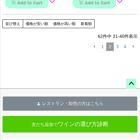
Add to Cart
Add to Cart
並び替え
価格が安い順
価格が高い順
新着順
62
件中
21
-
40
件表示
1
2
3
4
ペー
ジト
レストラン・卸売の方はこちら
ップ
へ
ワインの選び方診断
友だち追加で