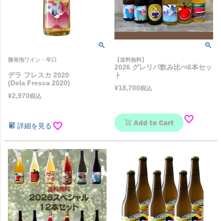
微発泡ワイン・辛口
【送料無料】
2026 グレリパ飲み比べ6本セッ
デラ フレスカ 2020
ト
(Dela Fresca 2020)
¥
18,700
税込
¥
2,970
税込
Add to Cart
詳細を見る