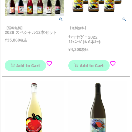
【送料無料】
【送料無料】
2026 スペシャル12本セット
ﾅﾝﾖｰｻｲﾀﾞｰ 2022
¥
35,860
税込
ｽﾀｲﾆｰﾎﾞﾄﾙ 6本ｾｯﾄ
¥
4,200
税込
Add to Cart
Add to Cart