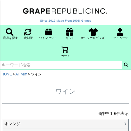
Since 2017.Made From 100% Grapes
商品を探す
定期便
ワインセット
ギフト
オリジナルグッズ
マイページ
カート
HOME
All Item
ワイン
ワイン
6
件中
1
-
6
件表示
オレンジ