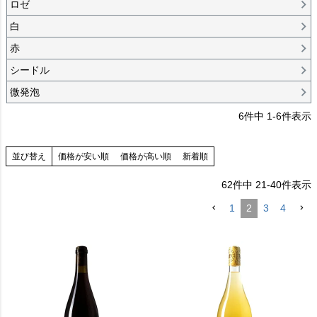
ロゼ
白
赤
シードル
微発泡
6
件中
1
-
6
件表示
並び替え
価格が安い順
価格が高い順
新着順
62
件中
21
-
40
件表示
1
2
3
4